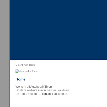
U bent hier:
Home
Home
Welkom bij Autobedrijf Evers.
Op deze website kunt u zien wat wij doen.
En hoe u met ons in
contact
kunt komen.